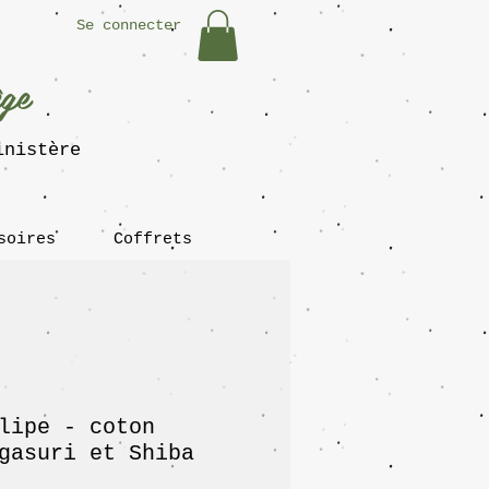
Se connecter
ège
inistère
soires
Coffrets
lipe - coton
gasuri et Shiba