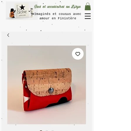
Sacs et accessoires en Liège
Imaginés et cousus avec
amour en Finistère