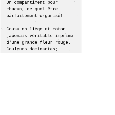
Un compartiment pour
chacun, de quoi être
parfaitement organisé!
Cousu en liège et coton
japonais véritable imprimé
d'une grande fleur rouge.
Couleurs dominantes;
rouge, noir.
Fermeture principale par
pression recouverte de
tissu .
Fermeture secondaire de la
partie monnaie / billets
par pression metallique.