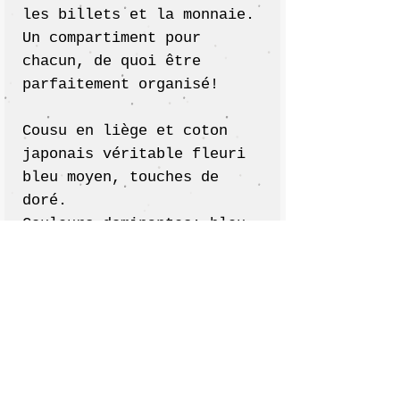
les billets et la monnaie.
Un compartiment pour
chacun, de quoi être
parfaitement organisé!
Cousu en liège et coton
japonais véritable fleuri
bleu moyen, touches de
doré.
Couleurs dominantes; bleu
moyen, blanc.
Fermeture principale par
pression recouverte de
tissu .
Fermeture secondaire de la
partie monnaie / billets