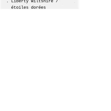
Liberty Wiltshire /
étoiles dorées
Liberty Phoebe rose
:: Dimensions ::
Hauteur: 10 cm
Largeur: 15 cm
* Les couleurs des tissus
peuvent varier selon les
écrans.
* Dans le cas d’une pré-
commande, la position des
motifs peut différer dû à
la découpe du tissu.
Chaque modèle est unique