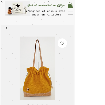
Sacs et accessoires en Liège
Imaginés et cousus avec
amour en Finistère