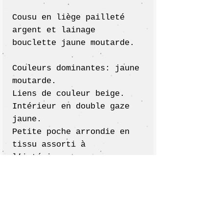
Cousu en liège pailleté
argent et lainage
bouclette jaune moutarde.
Couleurs dominantes: jaune
moutarde.
Liens de couleur beige.
Intérieur en double gaze
jaune.
Petite poche arrondie en
tissu assorti à
l’intérieur.
:: Dimensions ::
h: 34 cm x l: 37 cm x p:
10 cm