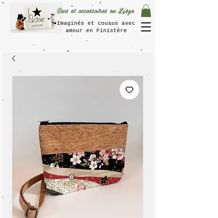
Sacs et accessoires en Liège
Imaginés et cousus avec
amour en Finistère