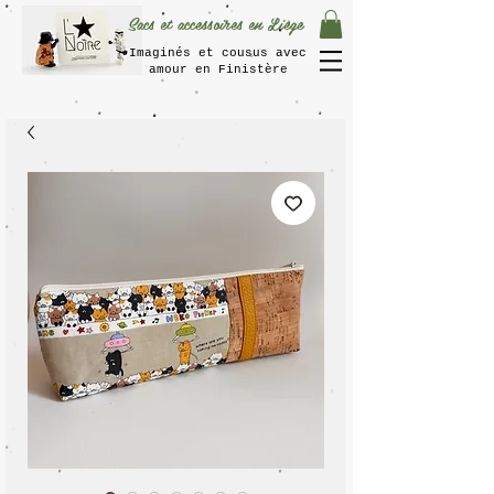
Sacs et accessoires en Liège
Imaginés et cousus avec
amour en Finistère