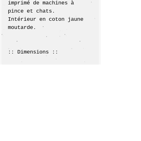
imprimé de machines à
pince et chats.
Intérieur en coton jaune
moutarde.
:: Dimensions ::
25 cm x 9 cm x 5 cm
environ
* Les couleurs des tissus
peuvent varier selon les
écrans.
* Dans le cas d’une pré-
commande, la position des