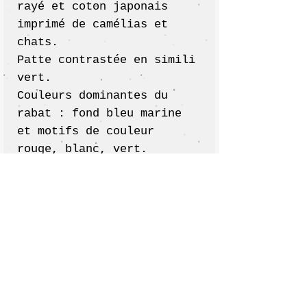
rayé et coton japonais
imprimé de camélias et
chats.
Patte contrastée en simili
vert.
Couleurs dominantes du
rabat : fond bleu marine
et motifs de couleur
rouge, blanc, vert.
L'intérieur est également
en liège et on y retrouve
une petite poche zippée.
Fermeture par pression
aimantée.
:: Dimensions ::