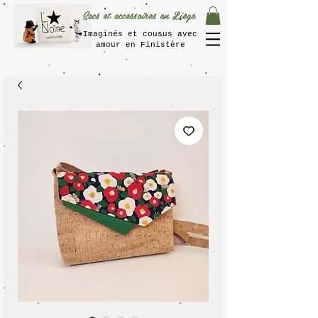
Sacs et accessoires en Liège
Imaginés et cousus avec
amour en Finistère