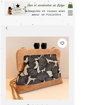
Sacs et accessoires en Liège
Imaginés et cousus avec
amour en Finistère