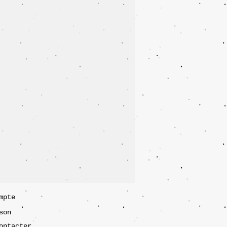
mpte
son
ontacter