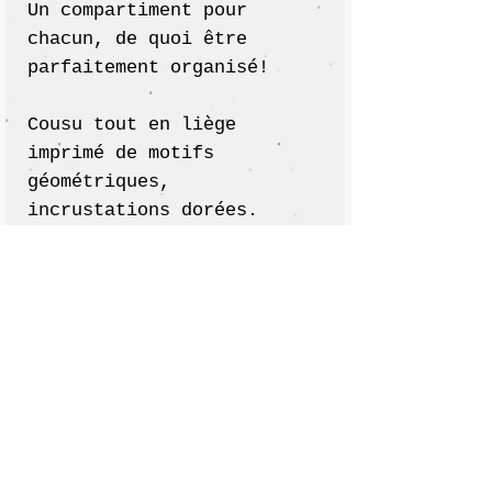
Un compartiment pour
chacun, de quoi être
parfaitement organisé!
Cousu tout en liège
imprimé de motifs
géométriques,
incrustations dorées.
Couleurs dominantes; bleu,
rouge, doré.
Fermeture principale par
pression laiton .
Fermeture secondaire de la
partie monnaie / billets
par pression laiton.