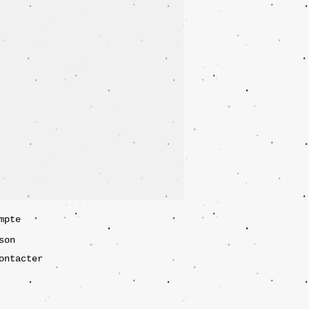
mpte
son
ontacter