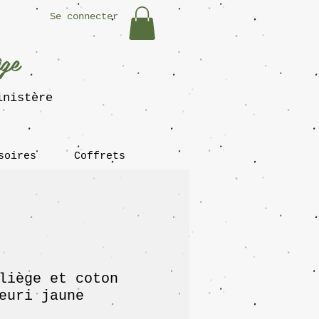
Se connecter
ège
inistère
soires
Coffrets
liège et coton
euri jaune