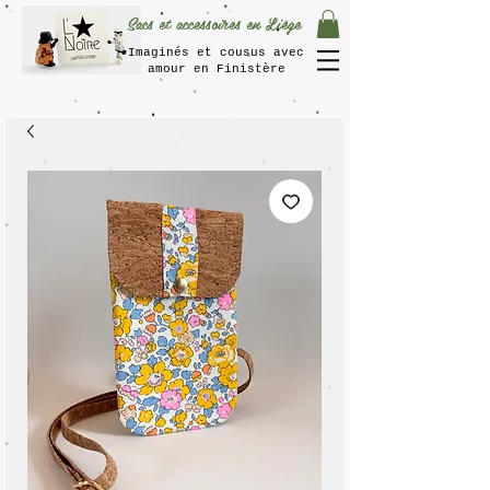
Sacs et accessoires en Liège
Imaginés et cousus avec
amour en Finistère