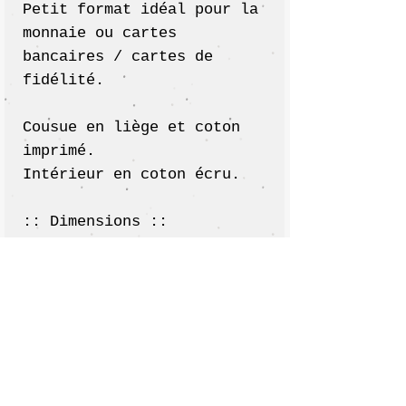
Petit format idéal pour la
monnaie ou cartes
bancaires / cartes de
fidélité.
Cousue en liège et coton
imprimé.
Intérieur en coton écru.
:: Dimensions ::
Hauteur: 8 cm
Largeur: 12 cm
* Les couleurs des tissus
peuvent varier selon les
écrans.