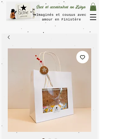
Sacs et accessoires en Liège
Imaginés et cousus avec
amour en Finistère