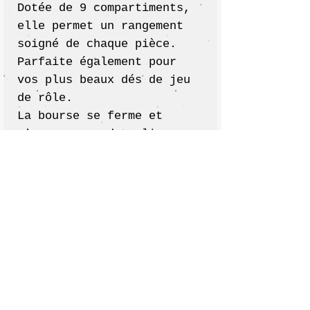
Dotée de 9 compartiments,
elle permet un rangement
soigné de chaque pièce.
Parfaite également pour
vos plus beaux dés de jeu
de rôle.
La bourse se ferme et
s'ouvre avec deux liens
coulissants.
Cousue en coton blanc
imprimé de motifs
japonisant dorés et coton
écru.
Dimensions :
- Bourse ouverte :