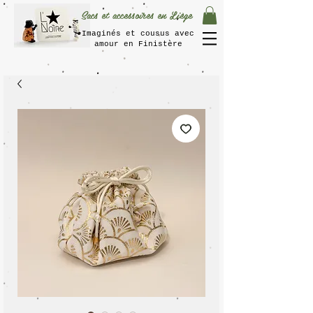
Sacs et accessoires en Liège
Imaginés et cousus avec
amour en Finistère